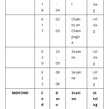
1
-
l
sla
6
04
g
V
02
Chalo
Uit
1
-
ns en
sla
7
05
Cham
g
pagn
e
V
23
Sezan
Uit
2
-
ne
sla
0
05
g
V
06
Sezan
Uit
2
-
ne
sla
2
06
g
MIDFOND
C
D
Stati
Ui
o
at
on
tsl
d
u
ag