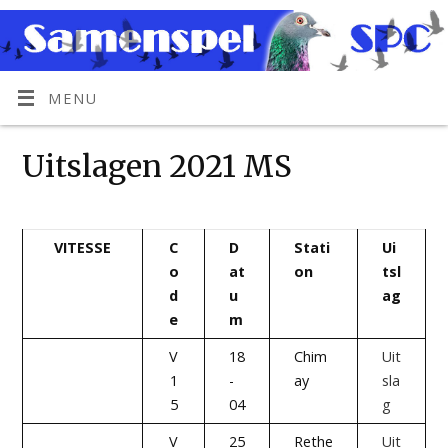
MENU
Uitslagen 2021 MS
VITESSE
C
D
Stati
Ui
o
at
on
tsl
d
u
ag
e
m
V
18
Chim
Uit
1
-
ay
sla
5
04
g
V
25
Rethe
Uit