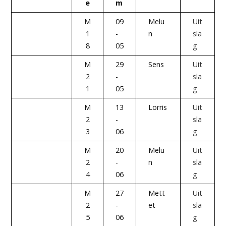
e
m
M
09
Melu
Uit
1
-
n
sla
8
05
g
M
29
Sens
Uit
2
-
sla
1
05
g
M
13
Lorris
Uit
2
-
sla
3
06
g
M
20
Melu
Uit
2
-
n
sla
4
06
g
M
27
Mett
Uit
2
-
et
sla
5
06
g