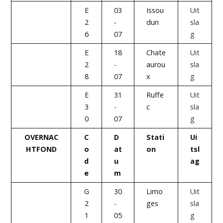
E
03
Issou
Uit
2
-
dun
sla
6
07
g
E
18
Chate
Uit
2
-
aurou
sla
8
07
x
g
E
31
Ruffe
Uit
3
-
c
sla
0
07
g
OVERNAC
C
D
Stati
Ui
HTFOND
o
at
on
tsl
d
u
ag
e
m
G
30
Limo
Uit
2
-
ges
sla
1
05
g