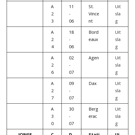
A
11
St.
Uit
2
-
Vince
sla
3
06
nt
g
A
18
Bord
Uit
2
-
eaux
sla
4
06
g
A
02
Agen
Uit
2
-
sla
6
07
g
A
09
Dax
Uit
2
-
sla
7
07
g
A
30
Berg
Uit
3
-
erac
sla
0
07
g
JONGE
C
D
Stati
Ui