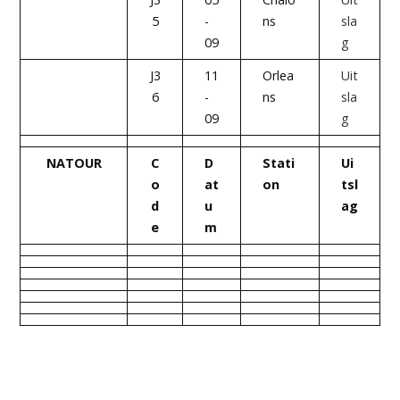
5
-
ns
sla
09
g
J3
11
Orlea
Uit
6
-
ns
sla
09
g
NATOUR
C
D
Stati
Ui
o
at
on
tsl
d
u
ag
e
m