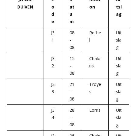
DUIVEN
o
at
on
tsl
d
u
ag
e
m
J3
08
Rethe
Uit
1
-
l
sla
08
g
J3
15
Chalo
Uit
2
-
ns
sla
08
g
J3
21
Troye
Uit
3
-
s
sla
08
g
J3
28
Lorris
Uit
4
-
sla
08
g
J3
05
Chalo
Uit