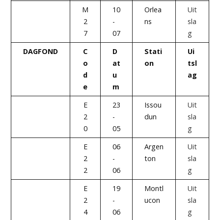
M
10
Orlea
Uit
2
-
ns
sla
7
07
g
DAGFOND
C
D
Stati
Ui
o
at
on
tsl
d
u
ag
e
m
E
23
Issou
Uit
2
-
dun
sla
0
05
g
E
06
Argen
Uit
2
-
ton
sla
2
06
g
E
19
Montl
Uit
2
-
ucon
sla
4
06
g