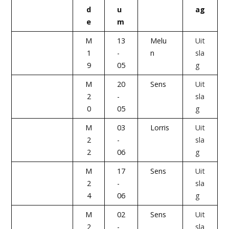
d
u
ag
e
m
M
13
Melu
Uit
1
-
n
sla
9
05
g
M
20
Sens
Uit
2
-
sla
0
05
g
M
03
Lorris
Uit
2
-
sla
2
06
g
M
17
Sens
Uit
2
-
sla
4
06
g
M
02
Sens
Uit
2
-
sla