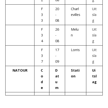
F
20
Charl
Uit
3
-
evilles
sla
3
08
g
F
26
Melu
Uit
3
-
n
sla
4
08
g
F
17
Lorris
Uit
3
-
sla
7
09
g
NATOUR
C
D
Stati
Ui
o
at
on
tsl
d
u
ag
e
m