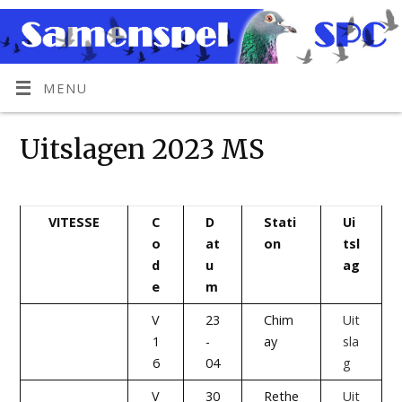
MENU
Uitslagen 2023 MS
VITESSE
C
D
Stati
Ui
o
at
on
tsl
d
u
ag
e
m
V
23
Chim
Uit
1
-
ay
sla
6
04
g
V
30
Rethe
Uit