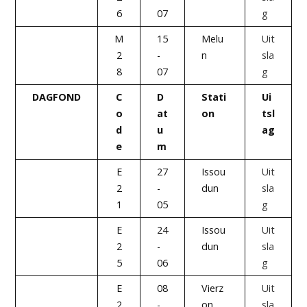
6
07
g
M
15
Melu
Uit
2
-
n
sla
8
07
g
DAGFOND
C
D
Stati
Ui
o
at
on
tsl
d
u
ag
e
m
E
27
Issou
Uit
2
-
dun
sla
1
05
g
E
24
Issou
Uit
2
-
dun
sla
5
06
g
E
08
Vierz
Uit
2
-
on
sla