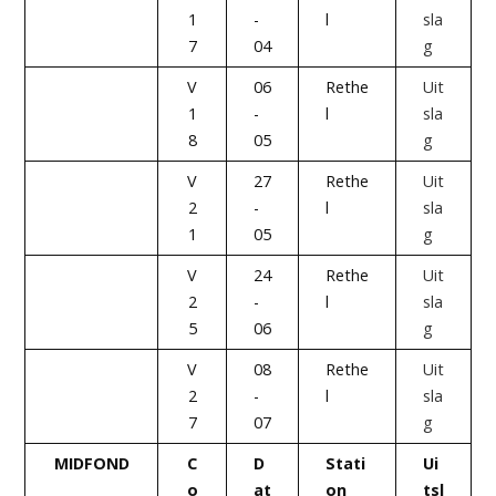
1
-
l
sla
7
04
g
V
06
Rethe
Uit
1
-
l
sla
8
05
g
V
27
Rethe
Uit
2
-
l
sla
1
05
g
V
24
Rethe
Uit
2
-
l
sla
5
06
g
V
08
Rethe
Uit
2
-
l
sla
7
07
g
MIDFOND
C
D
Stati
Ui
o
at
on
tsl