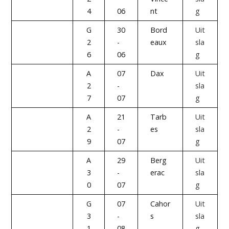
4
06
nt
g
G
30
Bord
Uit
2
-
eaux
sla
6
06
g
A
07
Dax
Uit
2
-
sla
7
07
g
A
21
Tarb
Uit
2
-
es
sla
9
07
g
A
29
Berg
Uit
3
-
erac
sla
0
07
g
G
07
Cahor
Uit
3
-
s
sla
1
08
g