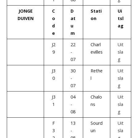
JONGE
C
D
Stati
Ui
DUIVEN
o
at
on
tsl
d
u
ag
e
m
J2
22
Charl
Uit
9
-
evilles
sla
07
g
J3
30
Rethe
Uit
0
-
l
sla
07
g
J3
04
Chalo
Uit
1
-
ns
sla
08
g
F
13
Sourd
Uit
3
-
un
sla
2
08
g