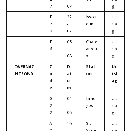
7
07
g
E
22
Issou
Uit
2
-
dun
sla
9
07
g
E
05
Chate
Uit
6
-
aurou
sla
1
08
x
g
OVERNAC
C
D
Stati
Ui
HTFOND
o
at
on
tsl
d
u
ag
e
m
G
04
Limo
Uit
2
-
ges
sla
2
06
g
A
16
St.
Uit
2
-
Vince
sla