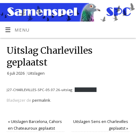
MENU
Uitslag Charlevilles
geplaatst
6 juli 2026
|
Uitslagen
J27-CHARLEVILLES-SPC-05.07.26-uitslag
Downloaden
Bladwijzer de
permalink
.
«
Uitslagen Barcelona, Cahors
Uitslagen Sens en Charlevilles
en Chateauroux geplaatst
geplaatst
»