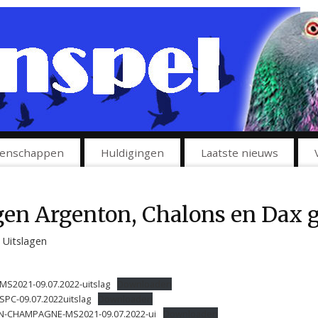
enschappen
Huldigingen
Laatste nieuws
gen Argenton, Chalons en Dax g
Uitslagen
S2021-09.07.2022-uitslag
Downloaden
PC-09.07.2022uitslag
Downloaden
N-CHAMPAGNE-MS2021-09.07.2022-ui
Downloaden