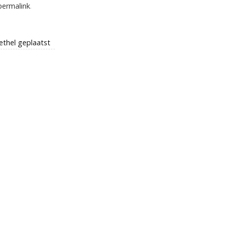
permalink
.
ethel geplaatst