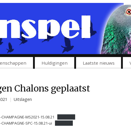
enschappen
Huldigingen
Laatste nieuws
gen Chalons geplaatst
2021
|
Uitslagen
N-CHAMPAGNE-MS2021-15.08.21
Download
-CHAMPAGNE-SPC-15.08.21-ui
Download