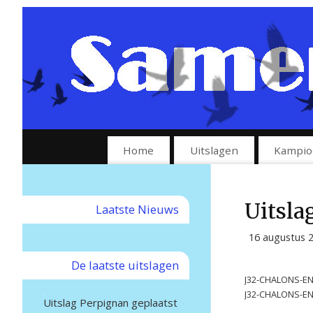
Home
Uitslagen
Kampio
Uitsla
Laatste Nieuws
16 augustus 
De laatste uitslagen
J32-CHALONS-E
J32-CHALONS-EN
Uitslag Perpignan geplaatst