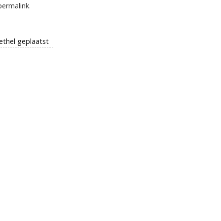
permalink
.
ethel geplaatst