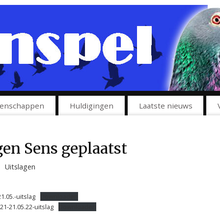
enschappen
Huldigingen
Laatste nieuws
gen Sens geplaatst
|
Uitslagen
.05.-uitslag
Downloaden
-21.05.22-uitslag
Downloaden